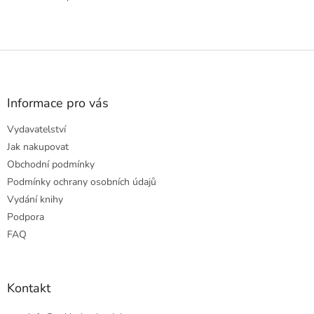
Z
á
p
a
Informace pro vás
t
Vydavatelství
í
Jak nakupovat
Obchodní podmínky
Podmínky ochrany osobních údajů
Vydání knihy
Podpora
FAQ
Kontakt