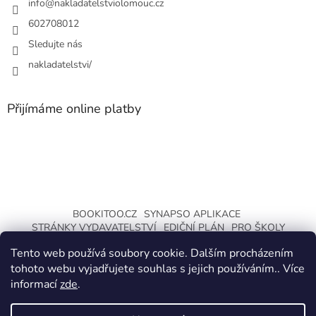
info
@
nakladatelstviolomouc.cz
602708012
Sledujte nás
nakladatelstvi/
Přijímáme online platby
BOOKITOO.CZ
SYNAPSO APLIKACE
STRÁNKY VYDAVATELSTVÍ
EDIČNÍ PLÁN
PRO ŠKOLY
INTERAKTIVNÍ UČEBNICE
Tento web používá soubory cookie. Dalším procházením
tohoto webu vyjadřujete souhlas s jejich používáním.. Více
informací
zde
.
Vytvořil Shoptet