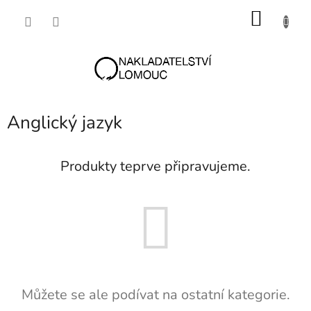
Přejít
NÁKU
na
obsah
KOŠÍK
Anglický jazyk
Produkty teprve připravujeme.
Můžete se ale podívat na ostatní kategorie.