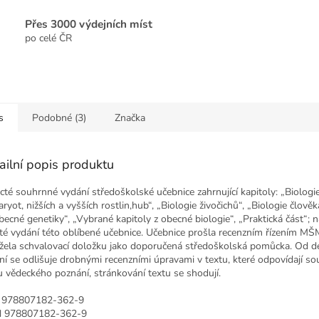
Přes 3000 výdejních míst
po celé ČR
s
Podobné (3)
Značka
ailní popis produktu
ácté souhrnné vydání středoškolské učebnice zahrnující kapitoly: „Biologi
ryot, nižších a vyšších rostlin,hub“, „Biologie živočichů“, „Biologie člově
becné genetiky“, „Vybrané kapitoly z obecné biologie“, „Praktická část“; 
té vydání této oblíbené učebnice. Učebnice prošla recenzním řízením MŠ
žela schvalovací doložku jako doporučená středoškolská pomůcka. Od d
ní se odlišuje drobnými recenzními úpravami v textu, které odpovídají 
u vědeckého poznání, stránkování textu se shodují.
N
978807182-362-9
N
978807182-362-9