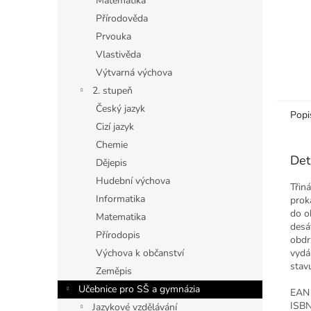
Matematika
Přírodověda
Prvouka
Vlastivěda
Výtvarná výchova
2. stupeň
Český jazyk
Popi
Cizí jazyk
Chemie
Det
Dějepis
Hudební výchova
Třin
Informatika
proka
do o
Matematika
desá
Přírodopis
obdr
vydá
Výchova k občanství
stav
Zeměpis
Učebnice pro SŠ a gymnázia
EA
ISB
Jazykové vzdělávání