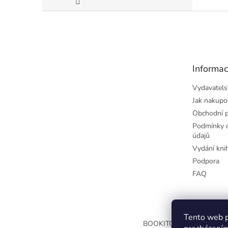
Z
á
p
a
t
Informac
í
Vydavatels
Jak nakupo
Obchodní 
Podmínky o
údajů
Vydání kni
Podpora
FAQ
Tento web p
BOOKITOO.CZ
SYNAPSO