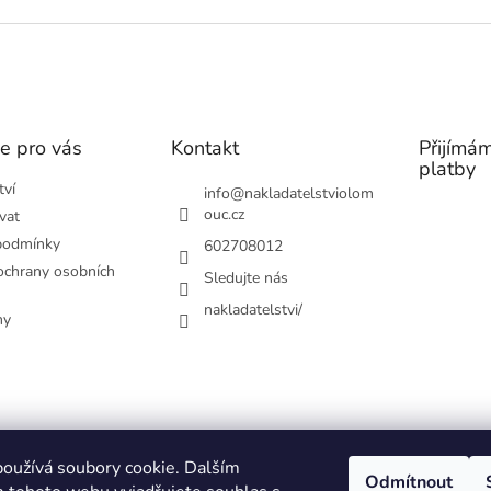
e pro vás
Kontakt
Přijímám
platby
tví
info
@
nakladatelstviolom
ouc.cz
vat
podmínky
602708012
chrany osobních
Sledujte nás
nakladatelstvi/
hy
oužívá soubory cookie. Dalším
Odmítnout
 APLIKACE
STRÁNKY VYDAVATELSTVÍ
EDIČNÍ PLÁN
PRO ŠKOLY