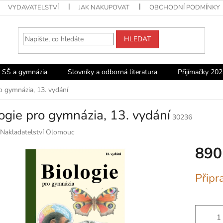
VYDAVATELSTVÍ
JAK NAKUPOVAT
OBCHODNÍ PODMÍNKY
HLEDAT
o SŠ a gymnázia
Slovníky a odborná literatura
Přijímačky 202
o gymnázia, 13. vydání
ogie pro gymnázia, 13. vydání
30236
Nakladatelství Olomouc
890
Měrná
Připr
cena: