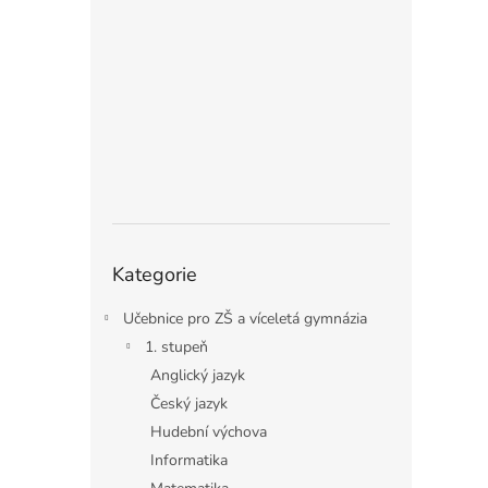
n
e
l
Přeskočit
Kategorie
kategorie
Učebnice pro ZŠ a víceletá gymnázia
1. stupeň
Anglický jazyk
Český jazyk
Hudební výchova
Informatika