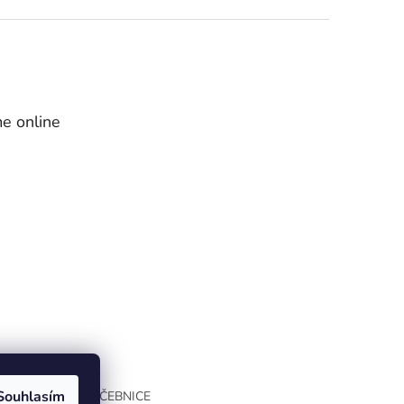
e online
Souhlasím
INTERAKTIVNÍ UČEBNICE