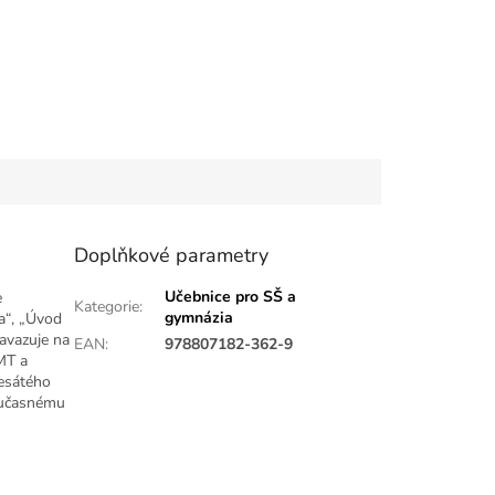
Doplňkové parametry
Učebnice pro SŠ a
e
Kategorie
:
gymnázia
ka“, „Úvod
navazuje na
EAN
:
978807182-362-9
MT a
esátého
současnému