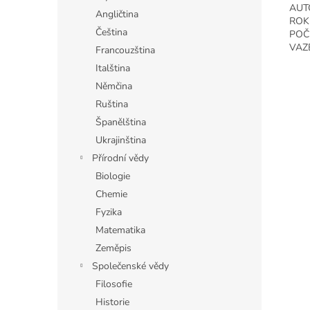
AUTO
Angličtina
ROK
Čeština
POČ
VAZ
Francouzština
Italština
Němčina
Ruština
Španělština
Ukrajinština
Přírodní vědy
Biologie
Chemie
Fyzika
Matematika
Zeměpis
Společenské vědy
Filosofie
Historie