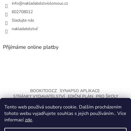
info
@
nakladatelstviolomouc.cz
602708012
Sledujte nás
nakladatelstvi/
Přijímáme online platby
BOOKITOO.CZ
SYNAPSO APLIKACE
STRÁNKY VYDAVATELSTVÍ
EDIČNÍ PLÁN
PRO ŠKOLY
INTERAKTIVNÍ UČEBNICE
Tento web používá soubory cookie. Dalším procházením
tohoto webu vyjadřujete souhlas s jejich používáním.. Více
informací
zde
.
Vytvořil Shoptet