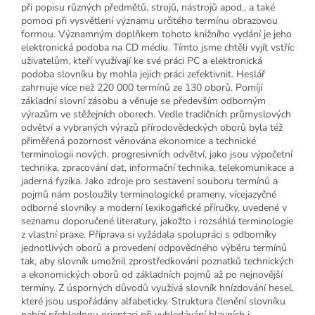
při popisu různých předmětů, strojů, nástrojů apod., a také
pomoci při vysvětlení významu určitého termínu obrazovou
formou. Významným doplňkem tohoto knižního vydání je jeho
elektronická podoba na CD médiu. Tímto jsme chtěli vyjít vstříc
uživatelům, kteří využívají ke své práci PC a elektronická
podoba slovníku by mohla jejich práci zefektivnit. Heslář
zahrnuje více než 220 000 termínů ze 130 oborů. Pomíjí
základní slovní zásobu a věnuje se především odborným
výrazům ve stěžejních oborech. Vedle tradičních průmyslových
odvětví a vybraných výrazů přírodovědeckých oborů byla též
přiměřená pozornost věnována ekonomice a technické
terminologii nových, progresivních odvětví, jako jsou výpočetní
technika, zpracování dat, informační technika, telekomunikace a
jaderná fyzika. Jako zdroje pro sestavení souboru termínů a
pojmů nám posloužily terminologické prameny, vícejazyčné
odborné slovníky a moderní lexikogafické příručky, uvedené v
seznamu doporučené literatury, jakožto i rozsáhlá terminologie
z vlastní praxe. Příprava si vyžádala spolupráci s odborníky
jednotlivých oborů a provedení odpovědného výběru termínů
tak, aby slovník umožnil zprostředkování poznatků technických
a ekonomických oborů od základních pojmů až po nejnovější
termíny. Z úsporných důvodů využívá slovník hnízdování hesel,
které jsou uspořádány alfabeticky. Struktura členění slovníku
nabízí přehlednou orientaci při vyhledávání hlavních i