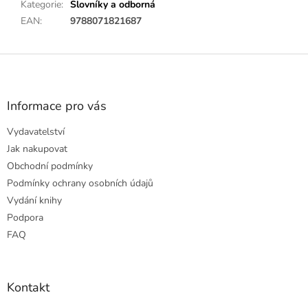
Kategorie
:
Slovníky a odborná
EAN
:
9788071821687
Z
á
p
a
Informace pro vás
t
Vydavatelství
í
Jak nakupovat
Obchodní podmínky
Podmínky ochrany osobních údajů
Vydání knihy
Podpora
FAQ
Kontakt