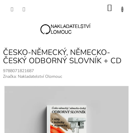
Přejít
NÁKU
na
obsah
KOŠÍK
ČESKO-NĚMECKÝ, NĚMECKO-
ČESKÝ ODBORNÝ SLOVNÍK + CD
9788071821687
Značka:
Nakladatelství Olomouc