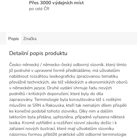
Přes 3000 výdejních míst
po celé ČR
Popis
Značka
Detailní popis produktu
Česko-německý / německo-český odborný slovník, který tímto
již podruhé v upravené formě předkládáme, má uživatelům
nabídnout rozsáhlou lexikograficky zpracovanou tematiku
převážně technických, ale též vědeckých a ekonomických oborů
v německém jazyce. Druhé vydání shrnuje řadu nových
podnětů i kritických doporučení, které byly do díla
zapracovány. Terminologie byla konzultována též s rodilými
mluvčími ze SRN a Rakouska, kteří tak nemalým dílem přispěli
ke konečné podobě tohoto slovníku. Díky nim a dalším
lektorům byla přidána, upřesněna, případně vyřazena některá
lexika. Kromě vytřídění a rozšíření slovní zásoby došlo i k
zařazení nových ilustrací, které mají uživatelům slovníku
názornou formou přiblížit praktické užití odborné terminologie