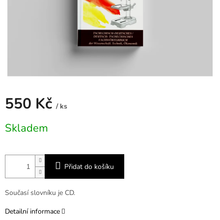
550 Kč
/ ks
Měrná
Skladem
cena:
Přidat do košíku
Současí slovníku je CD.
Detailní informace