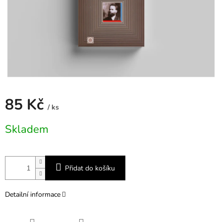
85 Kč
/ ks
Měrná
Skladem
cena:
Přidat do košíku
Detailní informace