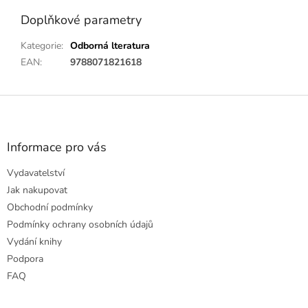
Doplňkové parametry
Kategorie
:
Odborná lteratura
EAN
:
9788071821618
Z
á
p
a
Informace pro vás
t
Vydavatelství
í
Jak nakupovat
Obchodní podmínky
Podmínky ochrany osobních údajů
Vydání knihy
Podpora
FAQ