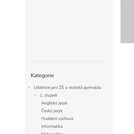
n
e
l
Přeskočit
Kategorie
kategorie
Učebnice pro ZŠ a víceletá gymnázia
1. stupeň
Anglický jazyk
Český jazyk
Hudební výchova
Informatika