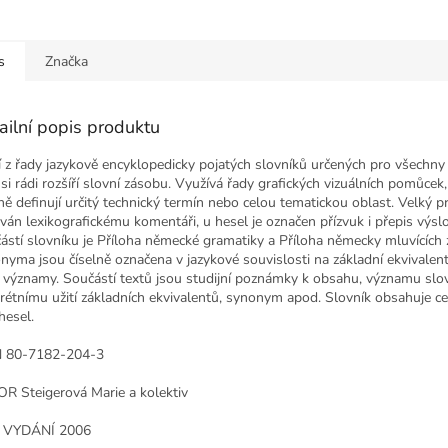
s
Značka
ailní popis produktu
í z řady jazykově encyklopedicky pojatých slovníků určených pro všechny 
 si rádi rozšíří slovní zásobu. Využívá řady grafických vizuálních pomůcek,
ně definují určitý technický termín nebo celou tematickou oblast. Velký pr
ván lexikografickému komentáři, u hesel je označen přízvuk i přepis výslo
ástí slovníku je Příloha německé gramatiky a Příloha německy mluvících 
nyma jsou číselně označena v jazykové souvislosti na základní ekvivalent
í významy. Součástí textů jsou studijní poznámky k obsahu, významu slo
rétnímu užití základních ekvivalentů, synonym apod. Slovník obsahuje c
hesel.
 80-7182-204-3
R Steigerová Marie a kolektiv
 VYDÁNÍ 2006