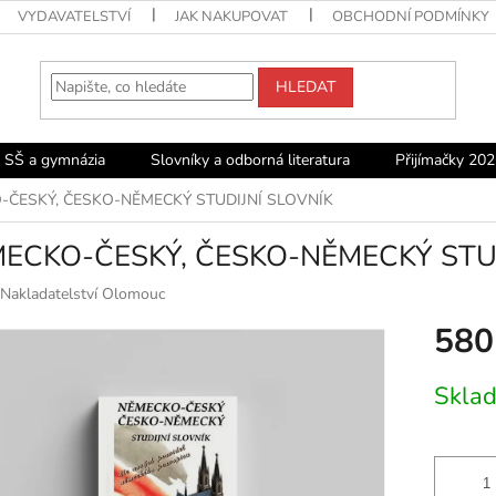
VYDAVATELSTVÍ
JAK NAKUPOVAT
OBCHODNÍ PODMÍNKY
HLEDAT
o SŠ a gymnázia
Slovníky a odborná literatura
Přijímačky 202
-ČESKÝ, ČESKO-NĚMECKÝ STUDIJNÍ SLOVNÍK
ECKO-ČESKÝ, ČESKO-NĚMECKÝ STUD
Nakladatelství Olomouc
580
Měrná
Skla
cena: