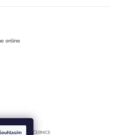
e online
Souhlasím
INTERAKTIVNÍ UČEBNICE