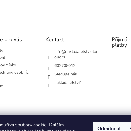
e pro vás
Kontakt
Přijímám
platby
tví
info
@
nakladatelstviolom
ouc.cz
vat
podmínky
602708012
chrany osobních
Sledujte nás
nakladatelstvi/
hy
oužívá soubory cookie. Dalším
Odmítnout
 APLIKACE
STRÁNKY VYDAVATELSTVÍ
EDIČNÍ PLÁN
PRO ŠKOLY