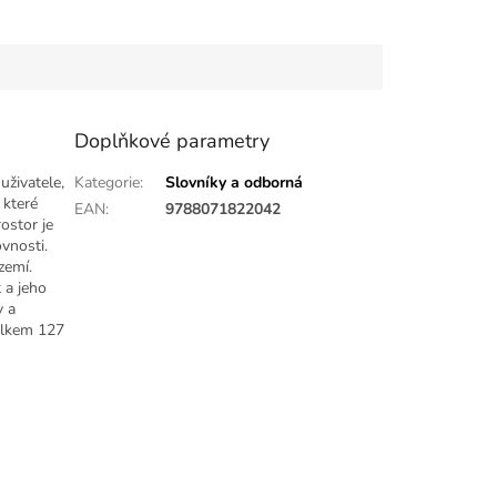
Doplňkové parametry
uživatele,
Kategorie
:
Slovníky a odborná
 které
EAN
:
9788071822042
ostor je
vnosti.
zemí.
 a jeho
v a
elkem 127