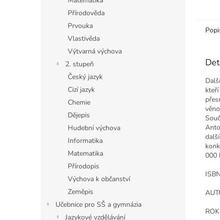
Matematika
Přírodověda
Prvouka
Popi
Vlastivěda
Výtvarná výchova
Det
2. stupeň
Český jazyk
Dalš
Cizí jazyk
kteří
přes
Chemie
věno
Dějepis
Souč
Anto
Hudební výchova
dalš
Informatika
konk
Matematika
000 
Přírodopis
ISBN
Výchova k občanství
Zeměpis
AUTO
Učebnice pro SŠ a gymnázia
ROK
Jazykové vzdělávání