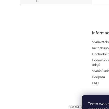
Z
á
p
a
t
Informac
í
Vydavatels
Jak nakupo
Obchodní 
Podmínky o
údajů
Vydání kni
Podpora
FAQ
Tento web p
BOOKITOO.CZ
SYNAPSO