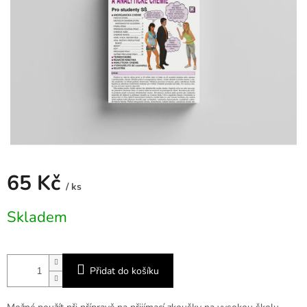
65 Kč
/ ks
Měrná
Skladem
cena:
Přidat do košíku