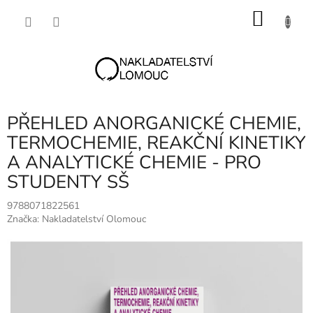
Přejít
NÁKU
na
obsah
KOŠÍK
PŘEHLED ANORGANICKÉ CHEMIE,
TERMOCHEMIE, REAKČNÍ KINETIKY
A ANALYTICKÉ CHEMIE - PRO
STUDENTY SŠ
9788071822561
Značka:
Nakladatelství Olomouc