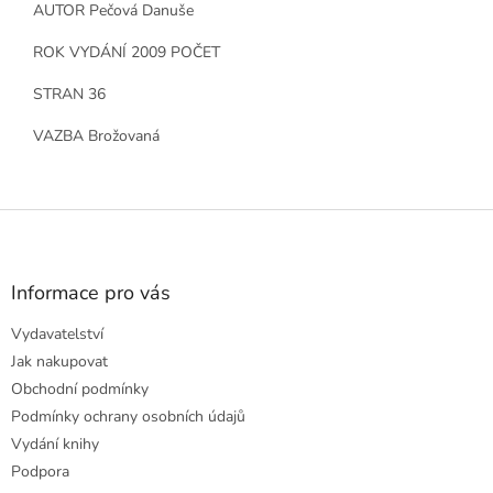
AUTOR Pečová Danuše
ROK VYDÁNÍ 2009 POČET
STRAN 36
VAZBA Brožovaná
Z
á
p
a
Informace pro vás
t
Vydavatelství
í
Jak nakupovat
Obchodní podmínky
Podmínky ochrany osobních údajů
Vydání knihy
Podpora