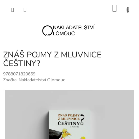
Přejít
NÁKU
na
obsah
KOŠÍK
ZNÁŠ POJMY Z MLUVNICE
ČEŠTINY?
9788071820659
Značka:
Nakladatelství Olomouc