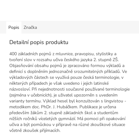
Popis
Značka
Detailní popis produktu
400 základních pojmů z mluvnice, pravopisu, stylistiky a
tvoření slov v rozsahu učiva českého jazyka 2. stupně ZŠ.
Objasňování obsahu pojmů je zpracováno formou výkladů a
definicí s doplněním jednoznačně srozumitelných příkladů. Ve
výkladových částech se využívá pouze česká terminologie, v
některých případech je však uvedeno i jejich latinské
názvosloví. Při nejednotnosti současné používané terminologie
(zejména v učebnicích), je uživatel upozorněn s uvedením
varianty termínu. Výklad hesel byl konzultován s lingvistou -
metodikem doc. PhDr. J. Hubáčkem. Publikace je určena
především žákům 2. stupně základních škol a studentům
nižších ročníků víceletých gymnázií. Má pomoci při opakování
učiva a být pomůckou v přípravě na různé zkouškové situace
včetně zkoušek přijímacích.