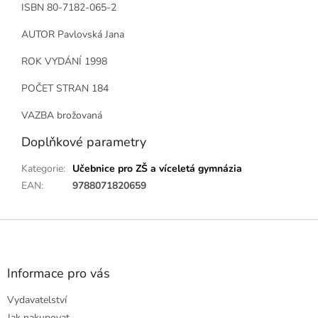
ISBN 80-7182-065-2
AUTOR Pavlovská Jana
ROK VYDÁNÍ 1998
POČET STRAN 184
VAZBA brožovaná
Doplňkové parametry
Kategorie
:
Učebnice pro ZŠ a víceletá gymnázia
EAN
:
9788071820659
Z
á
p
a
Informace pro vás
t
Vydavatelství
í
Jak nakupovat