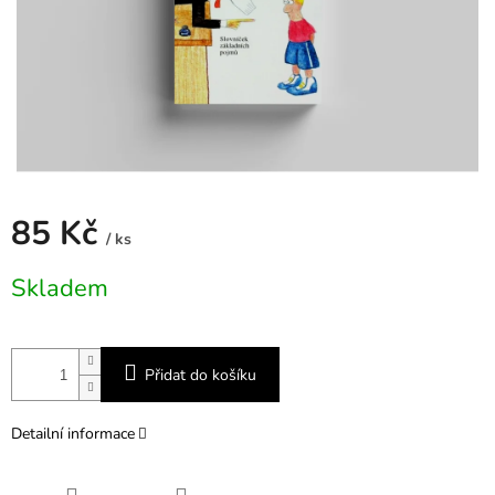
85 Kč
/ ks
Měrná
Skladem
cena:
Přidat do košíku
Detailní informace